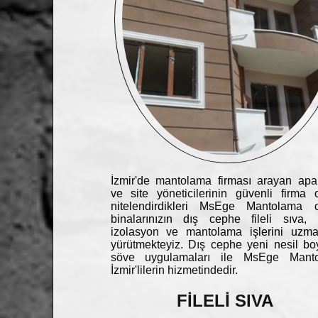
İzmir'de mantolama firması arayan apa
ve site yöneticilerinin güvenli firma 
nitelendirdikleri MsEge Mantolama o
binalarınızın dış cephe fileli sıva, 
izolasyon ve mantolama işlerini uzman
yürütmekteyiz. Dış cephe yeni nesil b
söve uygulamaları ile MsEge Mant
İzmir'lilerin hizmetindedir.
FİLELİ SIVA