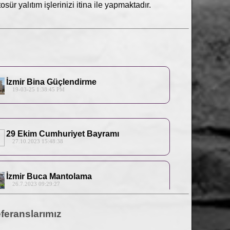
sür yalıtım işlerinizi itina ile yapmaktadır.
İzmir Bina Güçlendirme
19-03-25 1:38:45 PM
29 Ekim Cumhuriyet Bayramı
27.10.2023 15:48:38
İzmir Buca Mantolama
26.7.2023 09:29:27
feranslarımız
1 Mayıs Emek Ve Dayanışma Günü
1.5.2023 10:09:58