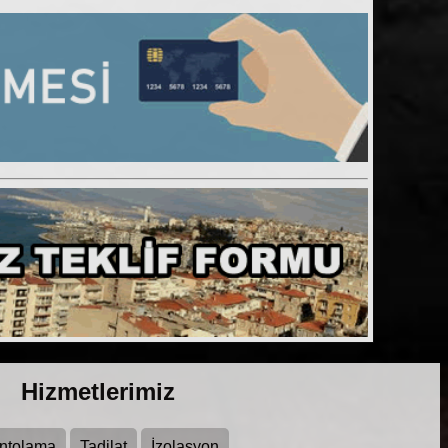
Hizmetlerimiz
ntolama
Tadilat
İzolasyon