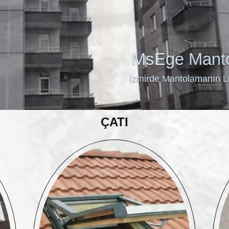
MsEge Mantolama
İzmirde Mantolamanın Lideri
ÇATI