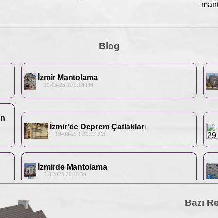
manto
Blog
İzmir Mantolama
19-03-25 1:50:18 PM
in
İzmir'de Deprem Çatlakları
19-03-25 1:39:53 PM
İzmirde Mantolama
3.8.2023 20:10:39
Bazı Re
İzmirde Mantolama
31.5.2023 14:55:32