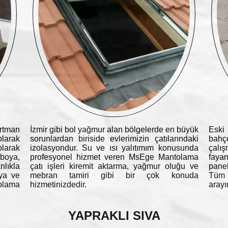
rtman
İzmir gibi bol yağmur alan bölgelerde en büyük
Eski 
olarak
sorunlardan biriside evlerimizin çatılarındaki
bahç
larak
izolasyondur. Su ve ısı yalıtımım konusunda
çalış
boya,
profesyonel hizmet veren MsEge Mantolama
fayan
lıkla
çatı işleri kiremit aktarma, yağmur oluğu ve
panel
oya ve
mebran tamiri gibi bir çok konuda
Tüm t
olama
hizmetinizdedir.
arayı
YAPRAKLI SIVA