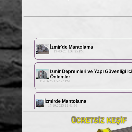
İzmir'de Mantolama
19-03-25 1:37:25 PM
İzmir Depremleri ve Yapı Güvenliği İç
Önlemler
19-03-25 1:52:23 PM
İzmirde Mantolama
17.10.2023 12:41:36
İzmirde Mantolama
26.7.2023 09:22:13