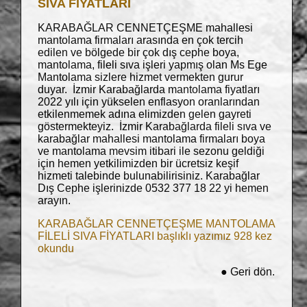
SIVA FİYATLARI
KARABAĞLAR CENNETÇEŞME mahallesi
mantolama firmaları arasında en çok tercih
edilen ve bölgede bir çok dış cephe boya,
mantolama, fileli sıva işleri yapmış olan Ms Ege
Mantolama sizlere hizmet vermekten gurur
duyar. İzmir Karabağlarda mantolama fiyatları
2022 yılı için yükselen enflasyon oranlarından
etkilenmemek adına elimizden gelen gayreti
göstermekteyiz. İzmir Karabağlarda fileli sıva ve
karabağlar mahallesi mantolama firmaları boya
ve mantolama mevsim itibari ile sezonu geldiği
için hemen yetkilimizden bir ücretsiz keşif
hizmeti talebinde bulunabilirisiniz. Karabağlar
Dış Cephe işlerinizde 0532 377 18 22 yi hemen
arayın.
KARABAĞLAR CENNETÇEŞME MANTOLAMA
FİLELİ SIVA FİYATLARI başlıklı yazımız 928 kez
okundu
●
Geri dön.