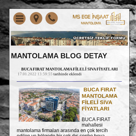
MANTOLAMA BLOG DETAY
BUCA FIRAT MANTOLAMA FİLELİ SIVA FİYATLARI
17.01.2022 13:59:55
tarihinde eklendi
BUCA FIRAT
MANTOLAMA
FİLELİ SIVA
FİYATLARI
BUCA FIRAT
mahallesi
mantolama firmaları arasında en çok tercih
edilen ve bölgede bir çok dış cephe boya,