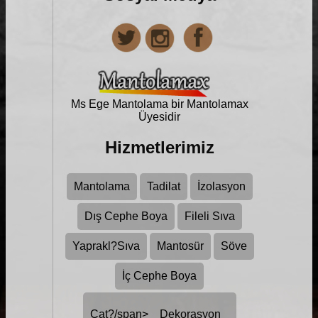
Ms Ege Mantolama bir
Mantolamax
Üyesidir
Hizmetlerimiz
Mantolama
Tadilat
İzolasyon
Dış Cephe Boya
Fileli Sıva
Yaprakl?Sıva
Mantosür
Söve
İç Cephe Boya
Çat?/span>
Dekorasyon