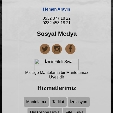
Hemen Arayın
0532 377 18 22
0232 453 18 21
Sosyal Medya
Ms Ege Mantolama bir
Mantolamax
Üyesidir
Hizmetlerimiz
Mantolama
Tadilat
İzolasyon
Dış Cephe Boya
Fileli Sıva