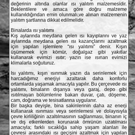
değerinin altında olanlar ısı yalıtım malzemesidir.
Beklentilere ve amaca göre doğru malzeme
kullanıldığından emin olunmalı,ve alınan malzemenin
yalıtım şartlarına dikkat edilmelidir.
Binalarda ısı yalıtımı
Kış aylarında meydana gelen ısı kayıplarını ve yaz
aylarında meydana gelen ısı kazançlarını azaltmak
için yapılan işlemlere “ısı yalıtımı” denir. Kışın
üşümemek için kömür, doğalgaz gibi yakıtlar
kullanarak evimizi ısıtır; yazın ise ısınan evimizi
klimalarla soğuturuz.
Isı yalıtımı, kışın ısınmak yazın da serinlemek için
harcadığımız enerjiyi azaltarak daha konforlu
ortamlarda yaşamak amacıyla yapılır. Bu çerçevede ısı
yalıtımı, binaların dışarıya veya garaj, depo gibi
ısıtılmayan bölümlerine bakan duvar, çatı, döşeme,
cam, doğrama ve tesisatlarına uygulanır.
Bir başka deyişle, bina sakinlerinin daha az enerji
kullanarak ısınması veya serinlemesi ve dolayısıyla
çevre kirliliğinin azaltılmasının sağlanması, binanın iç
ve dış etkenlerden korunarak ömrünün uzatılması
amacıyla; farklı sıcaklığa sahip yaşam alanları ile
çevresi arasındaki ısı geçişini azaltmak için yapılan